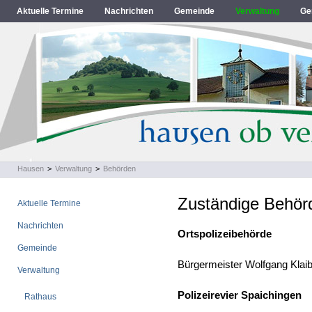
Aktuelle Termine
Nachrichten
Gemeinde
Verwaltung
Ge
Hausen
>
Verwaltung
>
Behörden
Zuständige Behör
Aktuelle Termine
Nachrichten
Ortspolizeibehörde
Gemeinde
Bürgermeister Wolfgang Klaib
Verwaltung
Polizeirevier Spaichingen
Rathaus