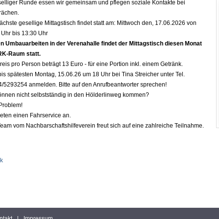
selliger Runde essen wir gemeinsam und pflegen soziale Kontakte bei
rächen.
ächste gesellige Mittagstisch findet statt am: Mittwoch den, 17.06.2026 von
 Uhr bis 13:30 Uhr
 Umbauarbeiten in der Verenahalle findet der Mittagstisch diesen Monat
RK-Raum statt.
reis pro Person beträgt 13 Euro - für eine Portion inkl. einem Getränk.
 bis spätesten Montag, 15.06.26 um 18 Uhr bei Tina Streicher unter Tel.
/5293254 anmelden. Bitte auf den Anrufbeantworter sprechen!
önnen nicht selbstständig in den Hölderlinweg kommen?
Problem!
ieten einen Fahrservice an.
eam vom Nachbarschaftshilfeverein freut sich auf eine zahlreiche Teilnahme.
k
ntakt
|
Impressum