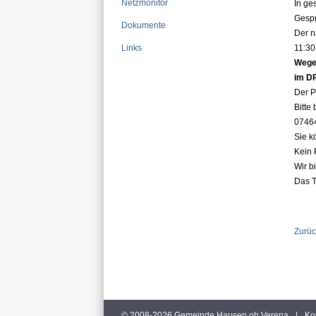
Netzmonitor
In ge
Gesp
Dokumente
Der n
Links
11:30
Wegen
im D
Der P
Bitte
07464
Sie k
Kein 
Wir b
Das T
Zurüc
© 2008-2026 Gemeinde Hausen ob Verena
|
Ko