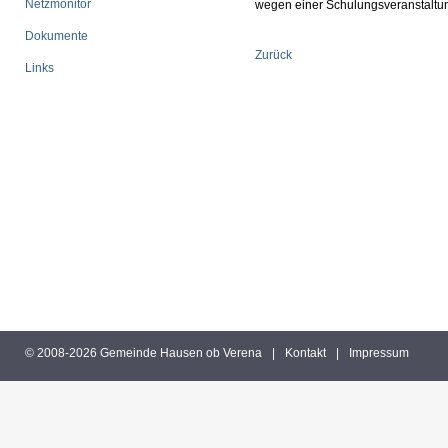
Netzmonitor
wegen einer Schulungsveranstaltu
Dokumente
Zurück
Links
© 2008-2026 Gemeinde Hausen ob Verena
|
Kontakt
|
Impressum